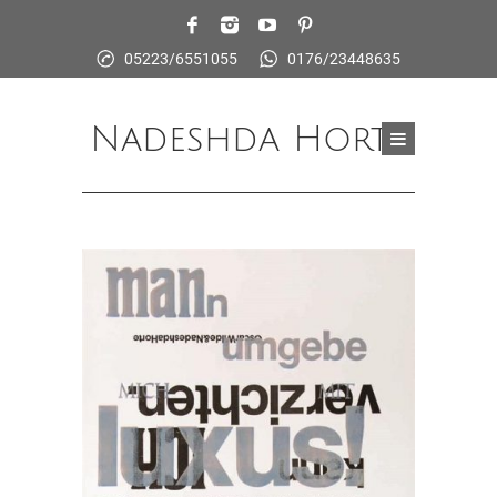
05223/6551055
0176/23448635
Nadeshda Horte