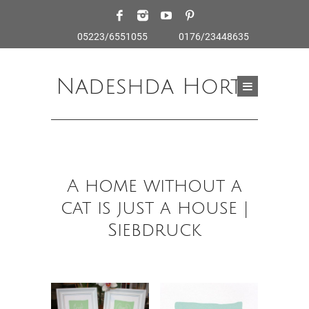
05223/6551055
0176/23448635
Nadeshda Horte
A home without a
cat is just a house |
Siebdruck