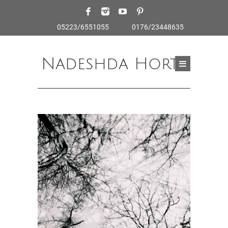
05223/6551055
0176/23448635
Nadeshda Horte